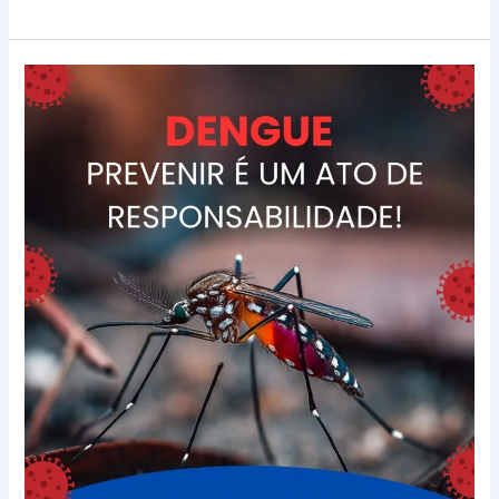
Controle
Vetorial
da
Dengue:
Proteja
Quem
Você
Ama