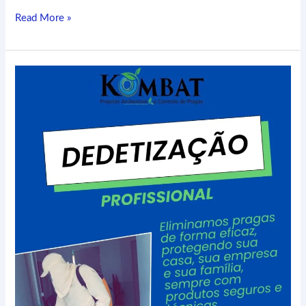
Read More »
Pragas
são
incômodos