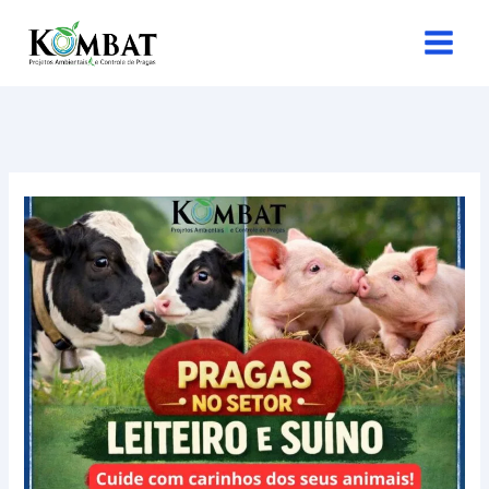
Ir
para
o
conteúdo
RAGAS
NO
SETOR
LEITEIRO
E
SUÍNO?
A
KOMBATE
RESOLVE!