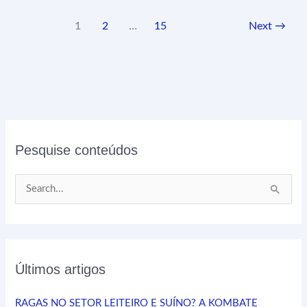
1
2
…
15
Next
→
Pesquise conteúdos
P
e
s
q
Últimos artigos
u
i
RAGAS NO SETOR LEITEIRO E SUÍNO? A KOMBATE