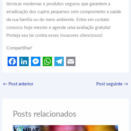
técnicas modernas e produtos seguros que garantem a
erradicação dos cupins pequenos sem comprometer a saúde
da sua família ou do meio ambiente. Entre em contato
conosco hoje mesmo e agende uma avaliação gratuita!
Proteja seu lar contra esses invasores silenciosos!
Compartilhar!
F
L
M
W
T
E
a
i
e
h
e
m
←
Post anterior
Post seguinte
→
c
n
s
a
l
a
e
k
s
t
e
i
b
e
e
s
g
l
Posts relacionados
o
d
n
A
r
o
I
g
p
a