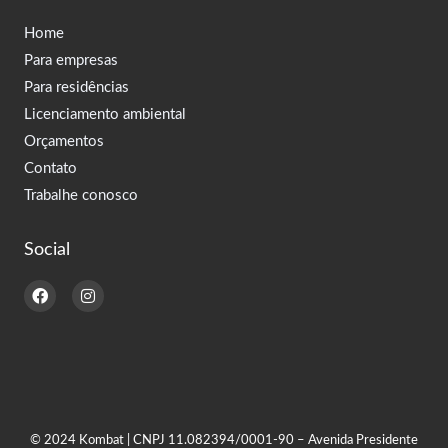
Home
Para empresas
Para residências
Licenciamento ambiental
Orçamentos
Contato
Trabalhe conosco
Social
F
I
a
n
c
s
e
t
b
a
o
g
o
r
k
a
m
© 2024 Kombat | CNPJ 11.082394/0001-90 – Avenida Presidente