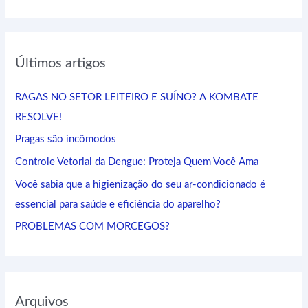
e
s
q
Últimos artigos
u
i
RAGAS NO SETOR LEITEIRO E SUÍNO? A KOMBATE
s
RESOLVE!
a
Pragas são incômodos
r
Controle Vetorial da Dengue: Proteja Quem Você Ama
p
Você sabia que a higienização do seu ar-condicionado é
o
essencial para saúde e eficiência do aparelho?
r
:
PROBLEMAS COM MORCEGOS?
Arquivos