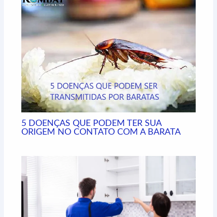
k
n
e
p
m
r
5 DOENÇAS QUE PODEM TER SUA
ORIGEM NO CONTATO COM A BARATA