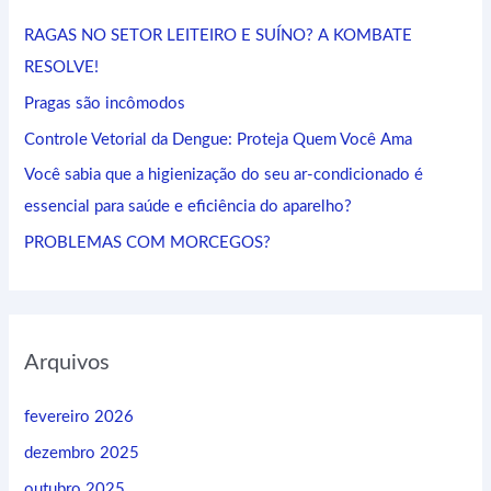
i
RAGAS NO SETOR LEITEIRO E SUÍNO? A KOMBATE
s
RESOLVE!
a
Pragas são incômodos
r
Controle Vetorial da Dengue: Proteja Quem Você Ama
p
Você sabia que a higienização do seu ar-condicionado é
o
essencial para saúde e eficiência do aparelho?
r
:
PROBLEMAS COM MORCEGOS?
Arquivos
fevereiro 2026
dezembro 2025
outubro 2025