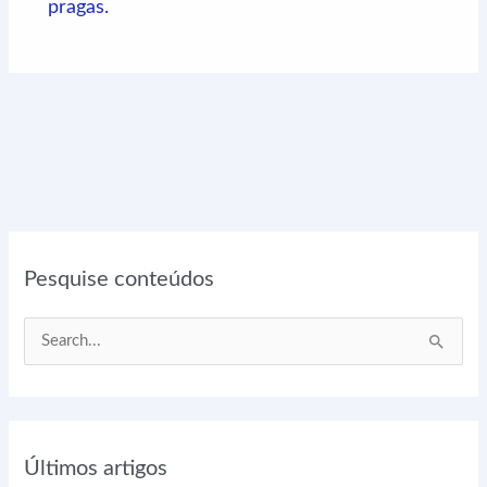
pragas.
Pesquise conteúdos
P
e
s
q
Últimos artigos
u