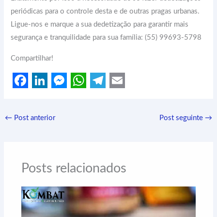
periódicas para o controle desta e de outras pragas urbanas.
Ligue-nos e marque a sua dedetização para garantir mais
segurança e tranquilidade para sua família: (55) 99693-5798
Compartilhar!
F
L
M
W
T
E
a
i
e
h
e
m
←
Post anterior
Post seguinte
→
c
n
s
a
l
a
e
k
s
t
e
i
b
e
e
s
g
l
Posts relacionados
o
d
n
A
r
o
I
g
p
a
k
n
e
p
m