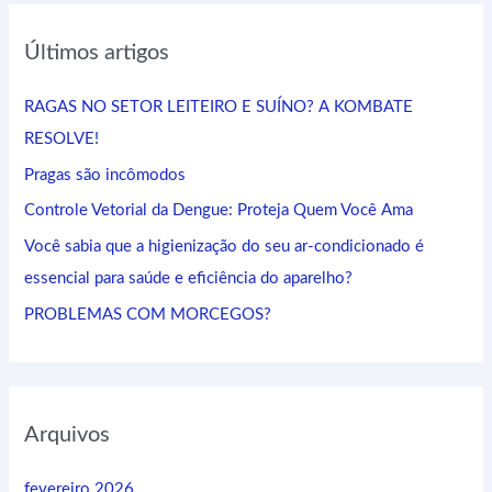
q
Últimos artigos
u
i
RAGAS NO SETOR LEITEIRO E SUÍNO? A KOMBATE
s
RESOLVE!
a
Pragas são incômodos
r
Controle Vetorial da Dengue: Proteja Quem Você Ama
p
Você sabia que a higienização do seu ar-condicionado é
o
essencial para saúde e eficiência do aparelho?
r
:
PROBLEMAS COM MORCEGOS?
Arquivos
fevereiro 2026