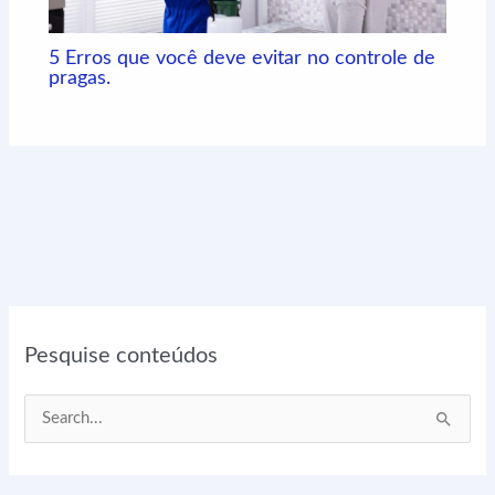
5 Erros que você deve evitar no controle de
pragas.
Pesquise conteúdos
P
e
s