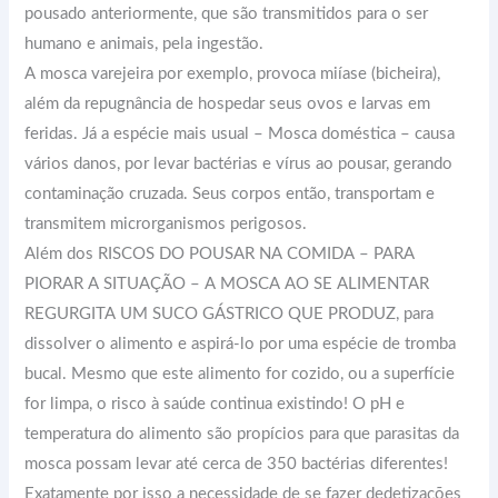
pousado anteriormente, que são transmitidos para o ser
humano e animais, pela ingestão.
A mosca varejeira por exemplo, provoca miíase (bicheira),
além da repugnância de hospedar seus ovos e larvas em
feridas. Já a espécie mais usual – Mosca doméstica – causa
vários danos, por levar bactérias e vírus ao pousar, gerando
contaminação cruzada. Seus corpos então, transportam e
transmitem microrganismos perigosos.
Além dos RISCOS DO POUSAR NA COMIDA – PARA
PIORAR A SITUAÇÃO – A MOSCA AO SE ALIMENTAR
REGURGITA UM SUCO GÁSTRICO QUE PRODUZ, para
dissolver o alimento e aspirá-lo por uma espécie de tromba
bucal. Mesmo que este alimento for cozido, ou a superfície
for limpa, o risco à saúde continua existindo! O pH e
temperatura do alimento são propícios para que parasitas da
mosca possam levar até cerca de 350 bactérias diferentes!
Exatamente por isso a necessidade de se fazer dedetizações