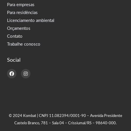
Para empresas
Para residências
Licenciamento ambiental
Orçamentos
Contato
Trabalhe conosco
Social
F
I
a
n
c
s
e
t
b
a
o
g
o
r
k
a
m
© 2024 Kombat | CNPJ 11.082394/0001-90 – Avenida Presidente
Castelo Branco, 781 – Sala 04 – Crissiumal/RS – 98640-000.