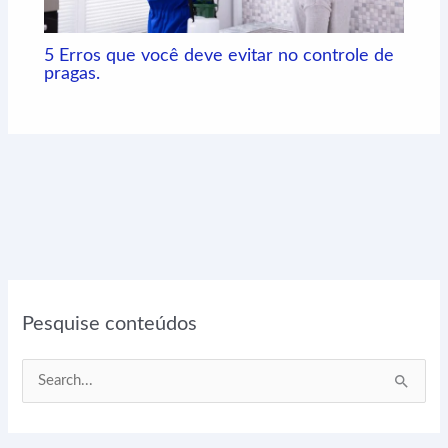
5 Erros que você deve evitar no controle de
pragas.
Pesquise conteúdos
P
e
s