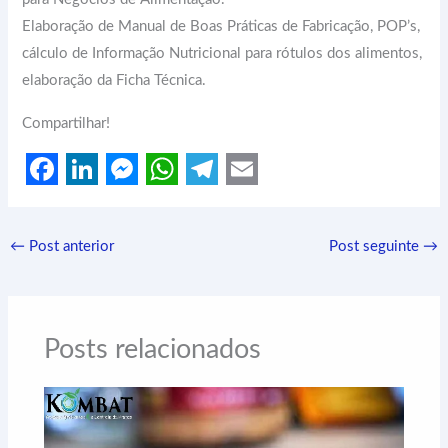
Elaboração de Manual de Boas Práticas de Fabricação, POP’s,
cálculo de Informação Nutricional para rótulos dos alimentos,
elaboração da Ficha Técnica.
Compartilhar!
F
L
M
W
T
E
a
i
e
h
e
m
←
Post anterior
Post seguinte
→
c
n
s
a
l
a
e
k
s
t
e
i
b
e
e
s
g
l
Posts relacionados
o
d
n
A
r
o
I
g
p
a
k
n
e
p
m