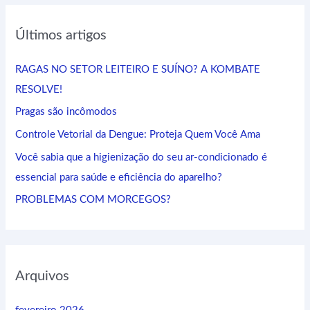
q
Últimos artigos
u
i
RAGAS NO SETOR LEITEIRO E SUÍNO? A KOMBATE
s
RESOLVE!
a
Pragas são incômodos
r
Controle Vetorial da Dengue: Proteja Quem Você Ama
p
Você sabia que a higienização do seu ar-condicionado é
o
essencial para saúde e eficiência do aparelho?
r
:
PROBLEMAS COM MORCEGOS?
Arquivos