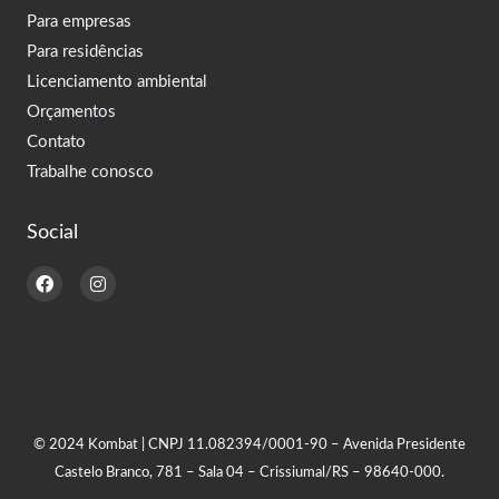
Para empresas
Para residências
Licenciamento ambiental
Orçamentos
Contato
Trabalhe conosco
Social
F
I
a
n
c
s
e
t
b
a
o
g
o
r
k
a
m
© 2024 Kombat | CNPJ 11.082394/0001-90 – Avenida Presidente
Castelo Branco, 781 – Sala 04 – Crissiumal/RS – 98640-000.