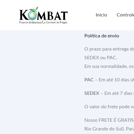
Ir
para
Início
Control
o
conteúdo
Política de envio
O prazo para entrega do
SEDEX ou PAC.
Em sua normalidade, os
PAC
– Em até 10 dias ú
SEDEX
– Em até 7 dias 
O valor do frete pode v
Nosso FRETE É GRATIS p
Rio Grande do Sul). Pa