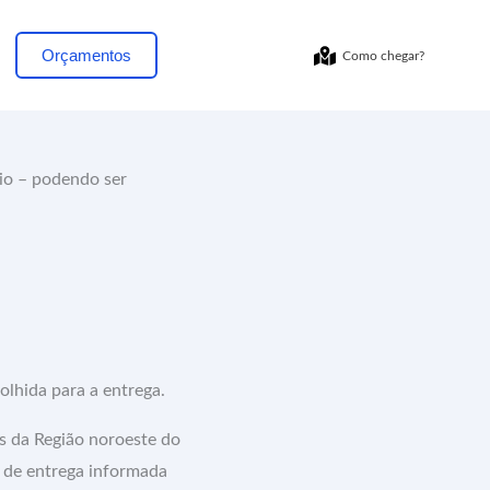
Orçamentos
Como chegar?
vio – podendo ser
olhida para a entrega.
s da Região noroeste do
e de entrega informada