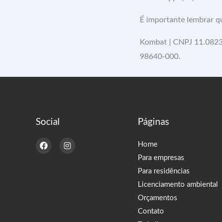
É importante lembrar q
Kombat | CNPJ 11.08239
98640-000.
Social
Páginas
F
I
Home
a
n
c
s
Para empresas
e
t
Para residências
b
a
o
g
Licenciamento ambiental
o
r
k
a
Orçamentos
m
Contato