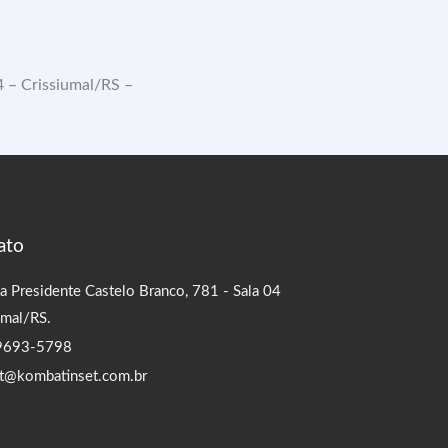
 – Crissiumal/RS –
ato
a Presidente Castelo Branco, 781 - Sala 04
umal/RS.
99693-5798
t@kombatinset.com.br