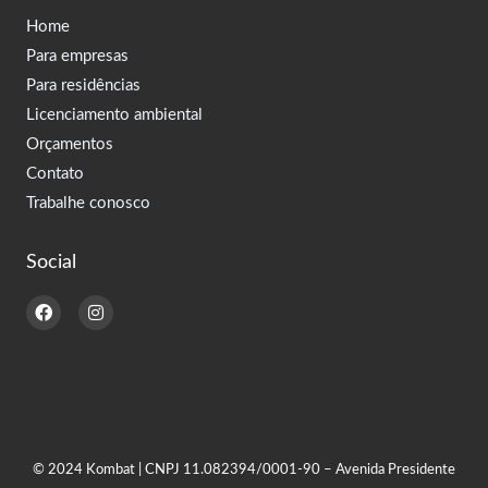
Home
Para empresas
Para residências
Licenciamento ambiental
Orçamentos
Contato
Trabalhe conosco
Social
F
I
a
n
c
s
e
t
b
a
o
g
o
r
k
a
m
© 2024 Kombat | CNPJ 11.082394/0001-90 – Avenida Presidente