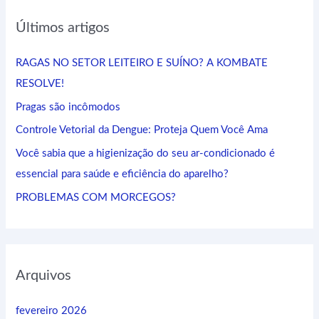
q
Últimos artigos
u
i
RAGAS NO SETOR LEITEIRO E SUÍNO? A KOMBATE
s
RESOLVE!
a
Pragas são incômodos
r
Controle Vetorial da Dengue: Proteja Quem Você Ama
p
Você sabia que a higienização do seu ar-condicionado é
o
essencial para saúde e eficiência do aparelho?
r
:
PROBLEMAS COM MORCEGOS?
Arquivos
fevereiro 2026