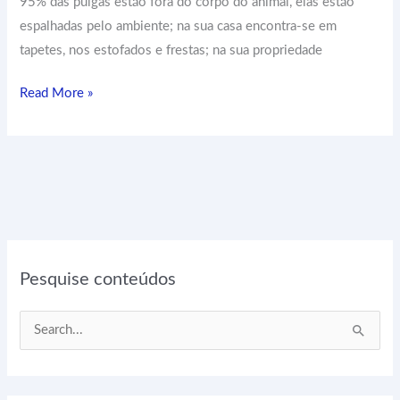
95% das pulgas estão fora do corpo do animal, elas estão
espalhadas pelo ambiente; na sua casa encontra-se em
tapetes, nos estofados e frestas; na sua propriedade
Read More »
Pesquise conteúdos
P
e
s