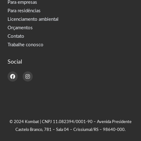
Para empresas
Para residências
Licenciamento ambiental
Orçamentos
Contato
Trabalhe conosco
Social
F
I
a
n
c
s
e
t
b
a
o
g
o
r
k
a
m
© 2024 Kombat | CNPJ 11.082394/0001-90 – Avenida Presidente
Castelo Branco, 781 – Sala 04 – Crissiumal/RS – 98640-000.