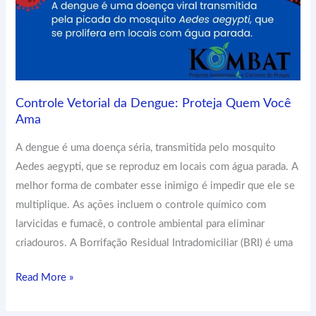
Controle Vetorial da Dengue: Proteja Quem Você
Ama
A dengue é uma doença séria, transmitida pelo mosquito
Aedes aegypti, que se reproduz em locais com água parada. A
melhor forma de combater esse inimigo é impedir que ele se
multiplique. As ações incluem o controle químico com
larvicidas e fumacê, o controle ambiental para eliminar
criadouros. A Borrifação Residual Intradomiciliar (BRI) é uma
Read More »