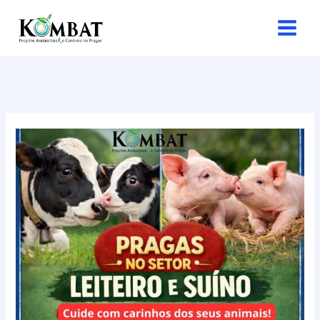
Ir
para
o
conteúdo
RAGAS
NO
SETOR
LEITEIRO
E
SUÍNO?
A
KOMBATE
RESOLVE!