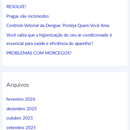
s
RESOLVE!
a
Pragas são incômodos
r
Controle Vetorial da Dengue: Proteja Quem Você Ama
p
Você sabia que a higienização do seu ar-condicionado é
o
essencial para saúde e eficiência do aparelho?
r
:
PROBLEMAS COM MORCEGOS?
Arquivos
fevereiro 2026
dezembro 2025
outubro 2025
setembro 2025