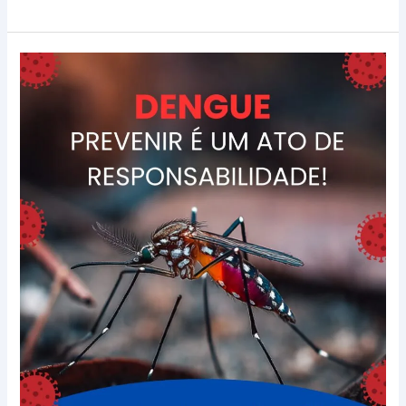
Controle
Vetorial
da
Dengue:
Proteja
Quem
Você
Ama