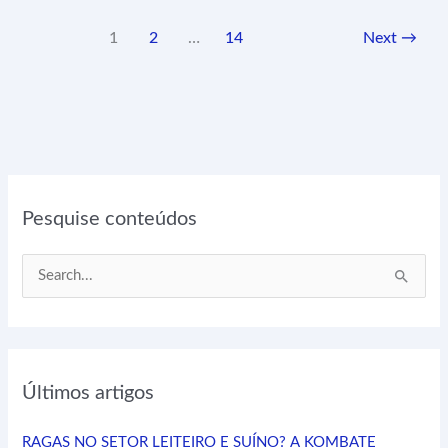
1
2
…
14
Next
→
Pesquise conteúdos
P
e
s
q
Últimos artigos
u
i
RAGAS NO SETOR LEITEIRO E SUÍNO? A KOMBATE