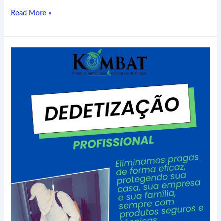
Read More »
Pragas
são
incômodos