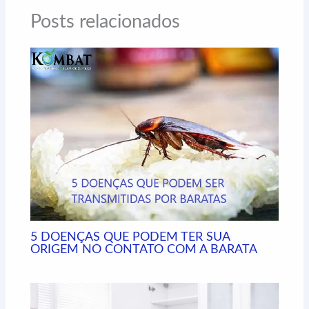
b
e
e
s
g
l
Posts relacionados
o
d
n
A
r
o
I
g
p
a
k
n
e
p
m
r
5 DOENÇAS QUE PODEM TER SUA
ORIGEM NO CONTATO COM A BARATA