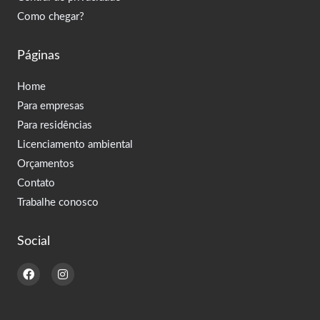
Como chegar?
Páginas
Home
Para empresas
Para residências
Licenciamento ambiental
Orçamentos
Contato
Trabalhe conosco
Social
F
I
a
n
c
s
e
t
b
a