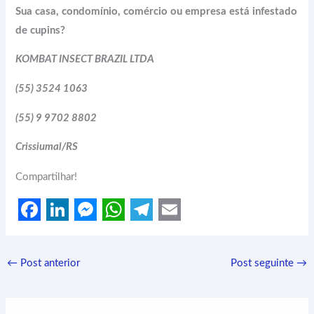
Sua casa, condomínio, comércio ou empresa está infestado
de cupins?
KOMBAT INSECT BRAZIL LTDA
(55) 3524 1063
(55) 9 9702 8802
Crissiumal/RS
Compartilhar!
F
L
M
W
T
E
a
i
e
h
e
m
←
Post anterior
Post seguinte
→
c
n
s
a
l
a
e
k
s
t
e
i