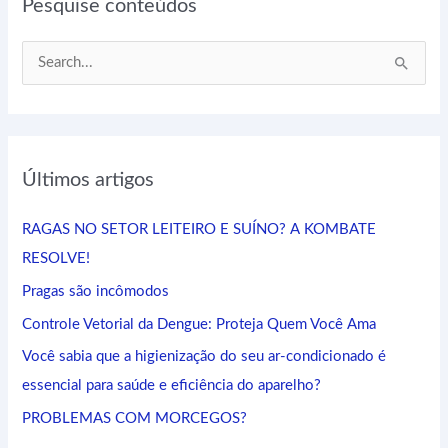
Pesquise conteúdos
P
e
s
q
Últimos artigos
u
i
RAGAS NO SETOR LEITEIRO E SUÍNO? A KOMBATE
s
RESOLVE!
a
Pragas são incômodos
r
Controle Vetorial da Dengue: Proteja Quem Você Ama
p
Você sabia que a higienização do seu ar-condicionado é
o
essencial para saúde e eficiência do aparelho?
r
:
PROBLEMAS COM MORCEGOS?