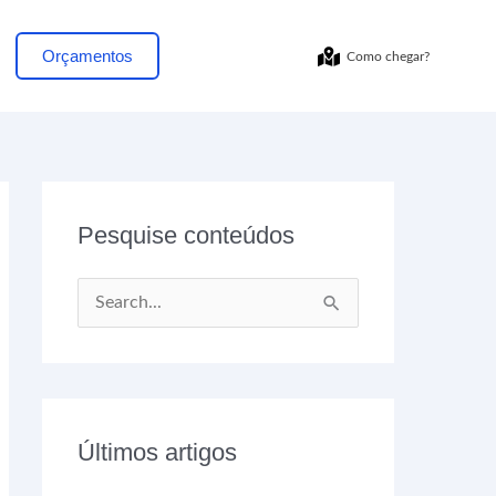
Orçamentos
Como chegar?
Pesquise conteúdos
P
e
s
q
Últimos artigos
u
i