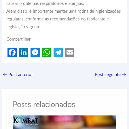
causar problemas respiratórios e alergias.
Além disso, é importante manter uma rotina de higienizações
regulares, conforme as recomendações do fabricante e
legislação vigente.
Compartilhar!
F
L
M
W
T
E
a
i
e
h
e
m
←
Post anterior
Post seguinte
→
c
n
s
a
l
a
e
k
s
t
e
i
b
e
e
s
g
l
Posts relacionados
o
d
n
A
r
o
I
g
p
a
k
n
e
p
m