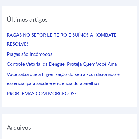
s
q
Últimos artigos
u
i
RAGAS NO SETOR LEITEIRO E SUÍNO? A KOMBATE
s
RESOLVE!
a
Pragas são incômodos
r
Controle Vetorial da Dengue: Proteja Quem Você Ama
p
Você sabia que a higienização do seu ar-condicionado é
o
essencial para saúde e eficiência do aparelho?
r
:
PROBLEMAS COM MORCEGOS?
Arquivos