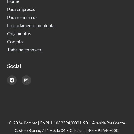
Home
Para empresas
Para residências
Licenciamento ambiental
Orçamentos
Contato
Trabalhe conosco
Social
F
I
a
n
c
s
e
t
b
a
o
g
o
r
k
a
m
© 2024 Kombat | CNPJ 11.082394/0001-90 – Avenida Presidente
Castelo Branco, 781 – Sala 04 – Crissiumal/RS – 98640-000.