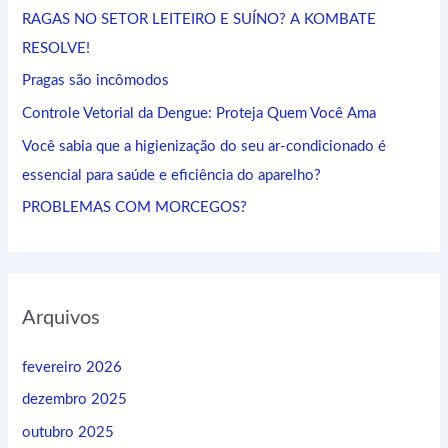
i
RAGAS NO SETOR LEITEIRO E SUÍNO? A KOMBATE
s
RESOLVE!
a
Pragas são incômodos
r
Controle Vetorial da Dengue: Proteja Quem Você Ama
p
Você sabia que a higienização do seu ar-condicionado é
o
essencial para saúde e eficiência do aparelho?
r
:
PROBLEMAS COM MORCEGOS?
Arquivos
fevereiro 2026
dezembro 2025
outubro 2025