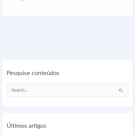
Pesquise conteúdos
P
e
s
q
Últimos artigos
u