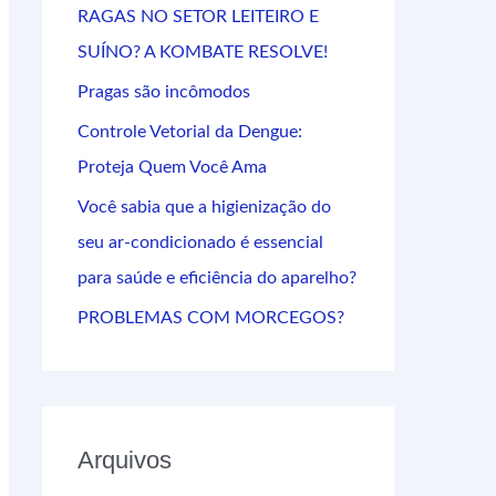
RAGAS NO SETOR LEITEIRO E
s
SUÍNO? A KOMBATE RESOLVE!
a
Pragas são incômodos
r
Controle Vetorial da Dengue:
p
Proteja Quem Você Ama
o
r
Você sabia que a higienização do
:
seu ar-condicionado é essencial
para saúde e eficiência do aparelho?
PROBLEMAS COM MORCEGOS?
Arquivos