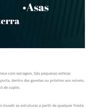
arece com serragem. São pequenas esferas
porta, dentro das gavetas ou próximo aos móveis.
cô de cupim.
nvadir as estruturas a partir de qualquer fresta.