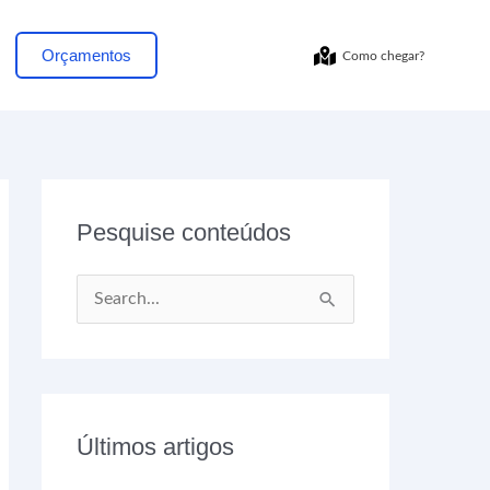
Orçamentos
Como chegar?
Pesquise conteúdos
P
e
s
q
Últimos artigos
u
i