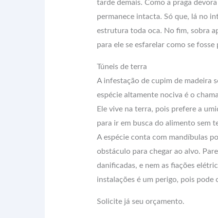
tarde demais. Como a praga devora o
permanece intacta. Só que, lá no int
estrutura toda oca. No fim, sobra a
para ele se esfarelar como se fosse
Túneis de terra
A infestação de cupim de madeira 
espécie altamente nociva é o cham
Ele vive na terra, pois prefere a um
para ir em busca do alimento sem te
A espécie conta com mandíbulas po
obstáculo para chegar ao alvo. Par
danificadas, e nem as fiações elétri
instalações é um perigo, pois pode 
Solicite já seu orçamento.