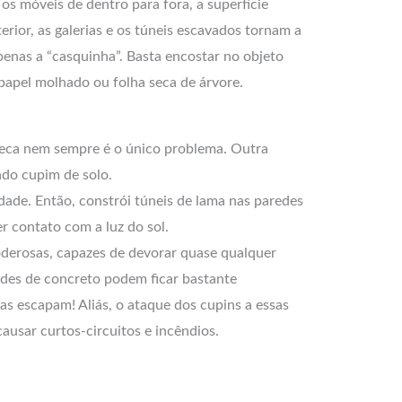
s móveis de dentro para fora, a superfície
erior, as galerias e os túneis escavados tornam a
penas a “casquinha”. Basta encostar no objeto
 papel molhado ou folha seca de árvore.
seca nem sempre é o único problema. Outra
ado cupim de solo.
idade. Então, constrói túneis de lama nas paredes
r contato com a luz do sol.
derosas, capazes de devorar quase qualquer
edes de concreto podem ficar bastante
cas escapam! Aliás, o ataque dos cupins a essas
causar curtos-circuitos e incêndios.