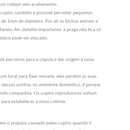
 um rodapé sem acabamento.
r cupim, também é possível perceber pequenos
a de 1mm de diâmetro. Por ali os bichos entram e
farelo. Ah, detalhe importante: a praga não fica só
lósico pode ser atacado.
 de parceiros para a cópula e dar origem à nova
m local para fixar morada, eles perdem as asas.
s dessas asinhas no ambiente doméstico, é porque
zendo companhia. Os cupins reprodutores soltam
para estabelecer a nova colônia.
tam o prejuízo causado pelos cupins quando é